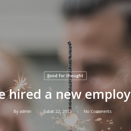
Food for thought
 hired a new emplo
By
admin
Şubat 22, 2013
No Comments