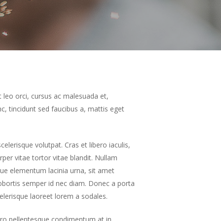
 leo orci, cursus ac malesuada et,
, tincidunt sed faucibus a, mattis eget
elerisque volutpat. Cras et libero iaculis,
per vitae tortor vitae blandit. Nullam
sque elementum lacinia urna, sit amet
 lobortis semper id nec diam. Donec a porta
celerisque laoreet lorem a sodales.
bero pellentesque condimentum at in