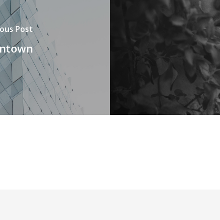
ious Post
wntown