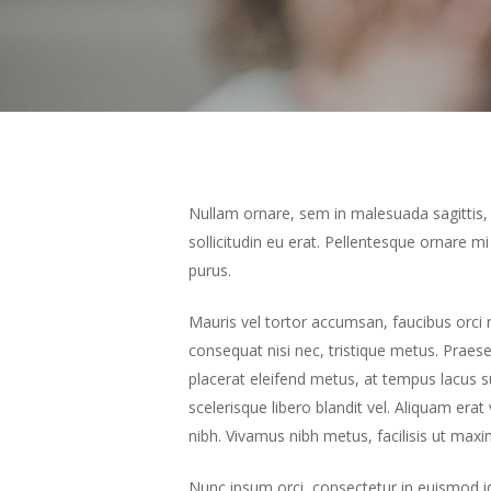
Nullam ornare, sem in malesuada sagittis,
sollicitudin eu erat. Pellentesque ornare 
purus.
Mauris vel tortor accumsan, faucibus orci no
consequat nisi nec, tristique metus. Praese
placerat eleifend metus, at tempus lacus su
scelerisque libero blandit vel. Aliquam er
nibh. Vivamus nibh metus, facilisis ut maxi
Nunc ipsum orci, consectetur in euismod id