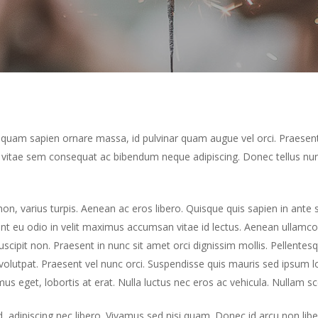
 quam sapien ornare massa, id pulvinar quam augue vel orci. Praesent
mi vitae sem consequat ac bibendum neque adipiscing. Donec tellus nunc
n, varius turpis. Aenean ac eros libero. Quisque quis sapien in ante sc
nt eu odio in velit maximus accumsan vitae id lectus. Aenean ullamcor
scipit non. Praesent in nunc sit amet orci dignissim mollis. Pellente
at volutpat. Praesent vel nunc orci. Suspendisse quis mauris sed ipsum
mus eget, lobortis at erat. Nulla luctus nec eros ac vehicula. Nullam s
, adipiscing nec libero. Vivamus sed nisi quam. Donec id arcu non li